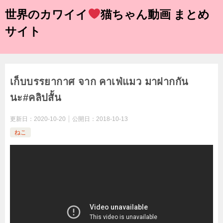
世界のカワイイ
猫ちゃん動画 まとめ
サイト
เก็บบรรยากาศ จาก คาเฟ่แมว มาฝากกัน
นะ#คลิปสั้น
更新日：
2020-10-20
公開日：
2018-10-13
ねこ