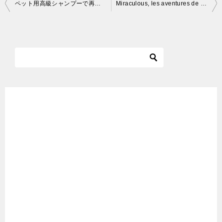
投
ペット用高級シャンプーで再び極艶ボディーを手に入れたボス猫【Eng CC】
Miraculous, les aventures de Ladybug et Chat Noir Le Patineur S2 Ep23
稿
ナ
ビ
ゲ
ー
シ
ョ
ン