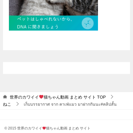
世界のカワイイ
猫ちゃん動画 まとめ サイト
TOP
ねこ
เก็บบรรยากาศ จาก คาเฟ่แมว มาฝากกันนะ#คลิปสั้น
© 2015 世界のカワイイ
猫ちゃん動画 まとめ サイト