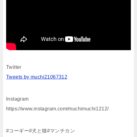
Twitter
Tweets by muchi21067312
Instagram
https://www.instagram.com/muchimuchi1212/
#コーギー#犬と猫#マンチカン