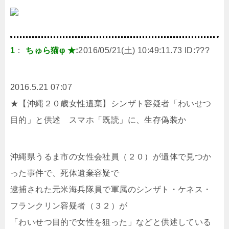
1
：
ちゅら猫φ ★
:
2016/05/21(土) 10:49:11.73 ID:
???
2016.5.21 07:07
★【沖縄２０歳女性遺棄】シンザト容疑者「わいせつ
目的」と供述 スマホ「既読」に、生存偽装か
沖縄県うるま市の女性会社員（２０）が遺体で見つか
った事件で、死体遺棄容疑で
逮捕された元米海兵隊員で軍属のシンザト・ケネス・
フランクリン容疑者（３２）が
「わいせつ目的で女性を狙った」などと供述している