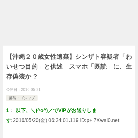
【沖縄２０歳女性遺棄】シンザト容疑者「わ
いせつ目的」と供述 スマホ「既読」に、生
存偽装か ?
公開日：
2016-05-21
芸能・ゴシップ
1
：
以下、＼(^o^)／でVIPがお送りしま
す
:
2016/05/20(金) 06:24:01.119 ID:
p+I7Xwsl0.net