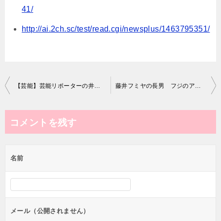
41/
http://ai.2ch.sc/test/read.cgi/newsplus/1463795351/
投
【芸能】芸能リポーターの井上公造氏、意味深予告…ベッキー騒動「終わらない。タレント生命左右する出来事が今週起きる」 ★2
藤井フミヤの長男 フジのアナウンサーに 親子で入社式
稿
ナ
コメントを残す
ビ
ゲ
名前
ー
シ
ョ
ン
メール（公開されません）