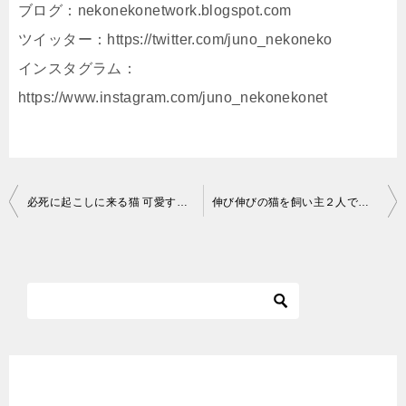
ブログ：nekonekonetwork.blogspot.com
ツイッター：https://twitter.com/juno_nekoneko
インスタグラム：
https://www.instagram.com/juno_nekonekonet
投
必死に起こしに来る猫 可愛すぎるモーニングコール Kitten Cat Japanese traditional house
伸び伸びの猫を飼い主２人でもみくちゃにしてみた／視聴者さんからの贈り物／Two owners stroking a cat
稿
ナ
ビ
ゲ
ー
シ
ョ