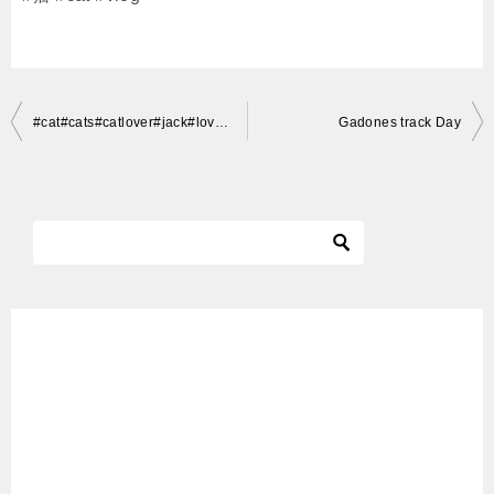
投
#cat#cats#catlover#jack#love#instagood#instacat#ilovemycat#pet#cute#kitty#neko#猫#ねこ#キジシロ#ペロペロ
Gadones track Day
稿
ナ
ビ
ゲ
ー
シ
ョ
ン