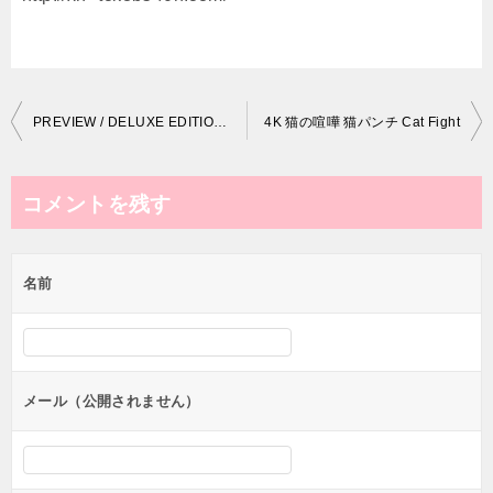
投
PREVIEW / DELUXE EDITION ” CULT STYLE ” ft NK/ IMPSTATIC
4K 猫の喧嘩 猫パンチ Cat Fight
稿
ナ
コメントを残す
ビ
ゲ
名前
ー
シ
ョ
ン
メール（公開されません）