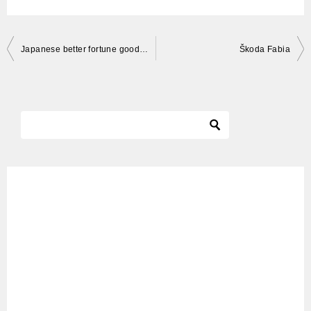
投
Japanese better fortune goods “manekineko”日本の開運グッズ「招き猫」
Škoda Fabia
稿
ナ
ビ
ゲ
ー
シ
ョ
ン