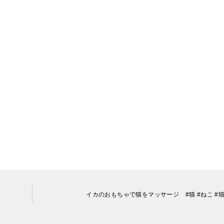
イカのおもちゃで猫をマッサージ #猫 #ねこ #