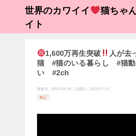
世界のカワイイ
猫ちゃん
イト
1,600万再生突破
人が去
猫 #猫のいる暮らし #猫動
い #2ch
更新日：
2025-08-28
公開日：
2025-07-14
ねこ