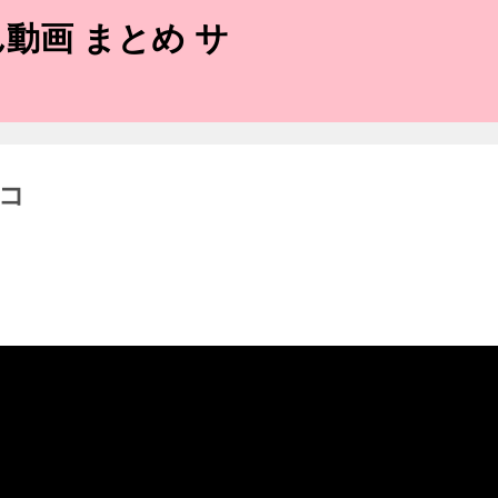
動画 まとめ サ
コ