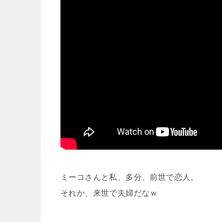
ミーコさんと私、多分、前世で恋人。
それか、来世で夫婦だなｗ