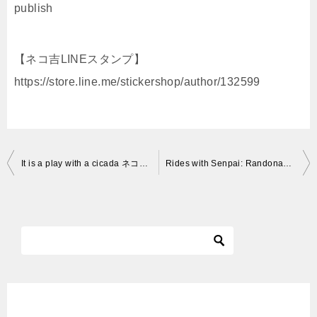
publish
【ネコ吉LINEスタンプ】
https://store.line.me/stickershop/author/132599
投
It is a play with a cicada ネコとセミ A cat and cicada
Rides with Senpai: Randonautica 1
稿
ナ
ビ
ゲ
ー
シ