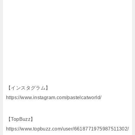
【インスタグラム】
https://www.instagram.com/pastelcatworld/
【TopBuzz】
https://www.topbuzz.com/user/6618771975987511302/