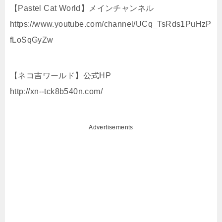
【Pastel Cat World】メインチャンネル
https://www.youtube.com/channel/UCq_TsRds1PuHzP
fLoSqGyZw
【ネコ吉ワールド】公式HP
http://xn--tck8b540n.com/
Advertisements