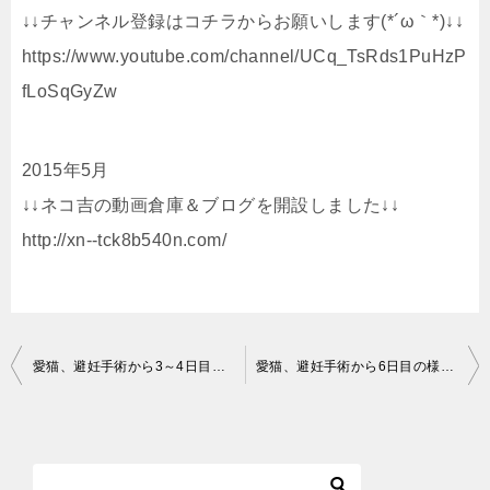
↓↓チャンネル登録はコチラからお願いします(*´ω｀*)↓↓
https://www.youtube.com/channel/UCq_TsRds1PuHzP
fLoSqGyZw
2015年5月
↓↓ネコ吉の動画倉庫＆ブログを開設しました↓↓
http://xn--tck8b540n.com/
投
愛猫、避妊手術から3～4日目の様子 ネコ吉、ご飯とおトイレは大丈夫？ Between 3rd and 4th day after the surgery
愛猫、避妊手術から6日目の様子 すっかり回復したネコ吉(´∀｀*) The 6th day after the surgery. Neko-Cat being recovered completely
稿
ナ
ビ