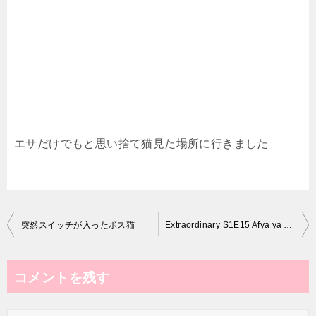
エサだけでもと思い捨て猫見た場所に行きました
投
突然スイッチが入ったボス猫
Extraordinary S1E15 Afya ya Akili Part 1
稿
ナ
コメントを残す
ビ
ゲ