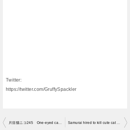
Twitter:
https://twitter.com/GruffySpackler
投
片目猫ニコ245 One-eyed cat “Nico”
Samurai hired to kill cute cat suspected of being demon | Clip from ‘Samurai Cat’