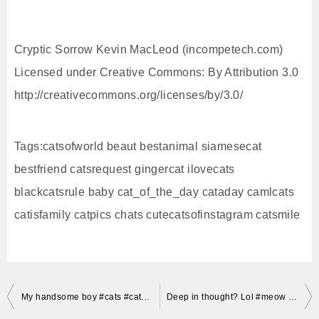
Cryptic Sorrow Kevin MacLeod (incompetech.com)
Licensed under Creative Commons: By Attribution 3.0
http://creativecommons.org/licenses/by/3.0/
Tags:catsofworld beaut bestanimal siamesecat
bestfriend catsrequest gingercat ilovecats
blackcatsrule baby cat_of_the_day cataday camlcats
catisfamily catpics chats cutecatsofinstagram catsmile
投
My handsome boy #cats #catsofinstagram #catlover #meow #neko #kitty #cute #brownie #pets #petstagr
Deep in thought? Lol #meow #neko #gato #kitty #kitties #kinslerbug #cat #cats #cute #catlover #cat
稿