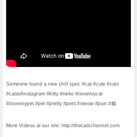
Someone found a new chill spot. #cat #cute #cats
#catsofinstagram #kitty #neko #ilovemycat
#ilovemypet #pet #pretty #pets #meow #purr #貓
More Videos at our site: http://thecatschannel.com