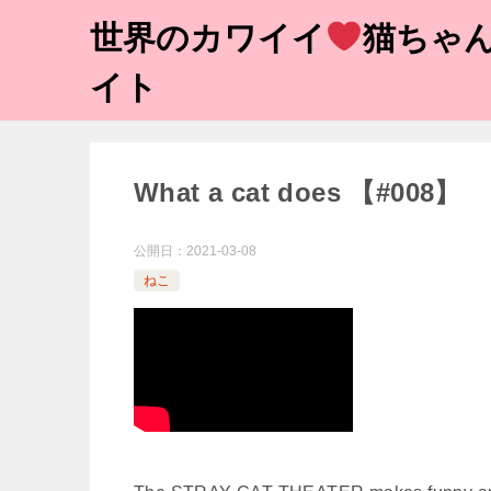
世界のカワイイ
猫ちゃん
イト
What a cat does 【#008】
公開日：
2021-03-08
ねこ