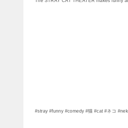
The STRAY CAT THEATER makes funny and
#stray #funny #comedy #猫​ #cat​ #ネコ