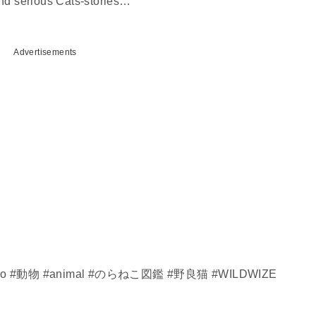
 serious Cats-stories…
Advertisements
​ #neko​ #動物​ #animal #のらねこ図鑑 #野良猫 #WILDWIZE