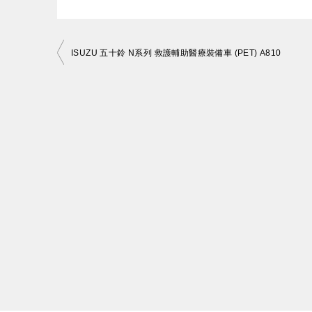
投
ISUZU 五十鈴 N系列 救護輔助醫療裝備車 (PET) A810
稿
ナ
ビ
ゲ
ー
シ
ョ
ン