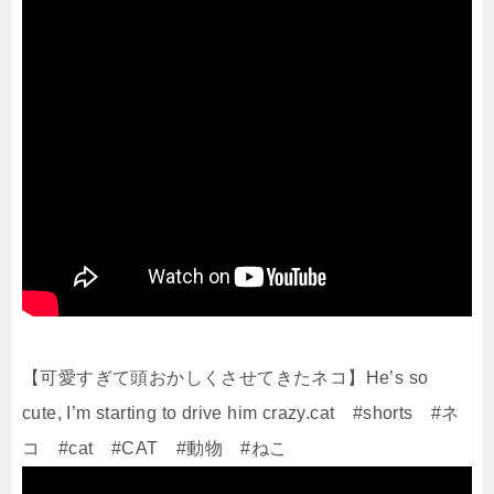
【可愛すぎて頭おかしくさせてきたネコ】He’s so
cute, I’m starting to drive him crazy.cat #shorts #ネ
コ #cat #CAT #動物 #ねこ