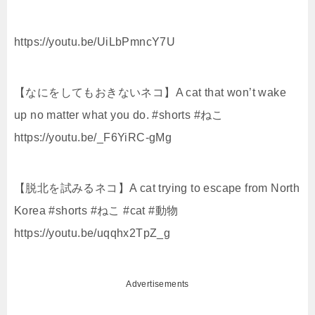
https://youtu.be/UiLbPmncY7U
【なにをしてもおきないネコ】A cat that won’t wake
up no matter what you do. #shorts #ねこ
https://youtu.be/_F6YiRC-gMg
【脱北を試みるネコ】A cat trying to escape from North
Korea #shorts #ねこ #cat #動物
https://youtu.be/uqqhx2TpZ_g
Advertisements