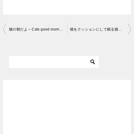
投
猫の朝だよ – Cats good morning – #Shorts
猫をクッションにして眠る猫。 Cat sleeping on a cat #shorts
稿
ナ
ビ
ゲ
ー
シ
ョ
ン