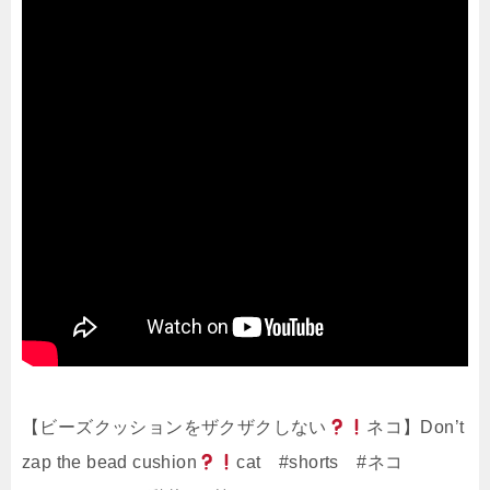
【ビーズクッションをザクザクしない
ネコ】Don’t
zap the bead cushion
cat #shorts #ネコ