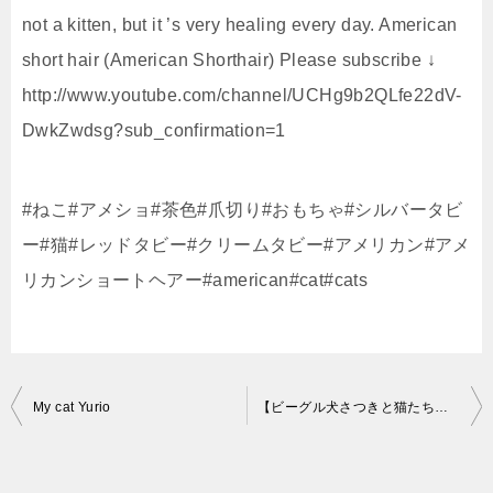
not a kitten, but it ’s very healing every day. American
short hair (American Shorthair) Please subscribe ↓
http://www.youtube.com/channel/UCHg9b2QLfe22dV-
DwkZwdsg?sub_confirmation=1
#ねこ#アメショ#茶色#爪切り#おもちゃ#シルバータビ
ー#猫#レッドタビー#クリームタビー#アメリカン#アメ
リカンショートヘアー#american#cat#cats
投
My cat Yurio
【ビーグル犬さつきと猫たち】ヨガ初心者のママを仲良く見守る犬と猫。Satsuki the Beagle and Senior cats
稿
ナ