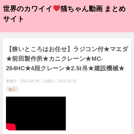
世界のカワイイ
猫ちゃん動画 まとめ
サイト
【狭いところはお任せ】ラジコン付★マエダ
★前田製作所★カニクレーン★MC-
264HC★4段クレーン★2.5t吊★建設機械★
更新日：
2021-05-30
公開日：
2021-05-01
ねこ