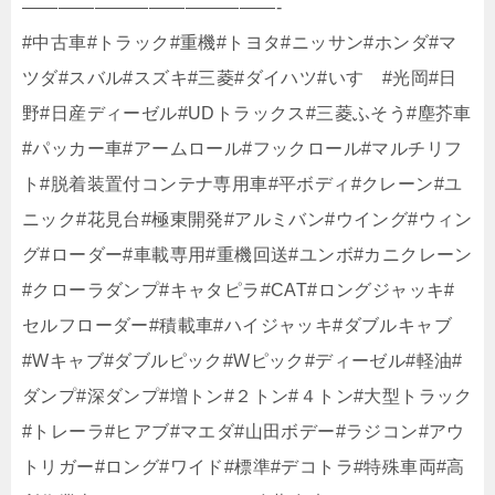
——————————————-
#中古車​​#トラック​​#重機​​#トヨタ​​#ニッサン​​#ホンダ​​#マ
ツダ​​#スバル​​#スズキ​​#三菱​​#ダイハツ​​#いすゞ​​#光岡​​#日
野​​#日産ディーゼル​​#UDトラックス​​#三菱ふそう​​#塵芥車​​
#パッカー車​​#アームロール​​#フックロール​​#マルチリフ
ト​​#脱着装置付コンテナ専用車​​#平ボディ​​#クレーン​​#ユ
ニック​​#花見台​​#極東開発​​#アルミバン​​#ウイング​​#ウィン
グ​​#ローダー​​#車載専用​​#重機回送​​#ユンボ​​#カニクレーン​​
#クローラダンプ​​#キャタピラ​​#CAT​​#ロングジャッキ​​#
セルフローダー​​#積載車​​#ハイジャッキ​​#ダブルキャブ​​
#Wキャブ​​#ダブルピック​​#Wピック​​#ディーゼル​​#軽油​​#
ダンプ​​#深ダンプ​​#増トン​​#２トン​​#４トン​​#大型トラック​​
#トレーラ​​#ヒアブ​​#マエダ​​#山田ボデー​​#ラジコン​​#アウ
トリガー​​#ロング​​#ワイド​​#標準​​#デコトラ​​#特殊車両​​#高