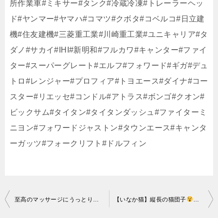
所作業車​​#ミキサー​​#タンク​​#冷蔵冷凍​​#トレーラーヘッ
ド​​#ヤンマー​​#ヤマハ​​#コマツ​​#クボタ​​#コベルコ​​#日立建
機​​#住友建機​​#三菱重工業​​#川崎重工業​​#ユニキャリア​​#タ
ダノ​​#サカイ​​#IHI​​#新明和​​#フルカワ​​#キャンター​​#ファイ
ター​​#スーパーグレート​​#エルフ​​#フォワード​​#ギガ​​#デュ
トロ​​#レンジャー​​#プロフィア​​#トヨエース​​#ダイナ​​#コー
スター​​#リエッセ​​#コンドル​​#アトラス​​#ボンゴ​​#クオン​​#
ビックサム​​#タイタン​​#タイタンダッシュ​​#ファイターミ
ニヨン​​#フォワードジャストン​​#タウンエース​​#キャンタ
ーガッツ​​#フォークリフト​​#ドルフィン​
投
至高のマッサージにうっとりな猫のしらす
【いなか猫】縦長の猫団子
Healing cat videos.
＃shor
稿