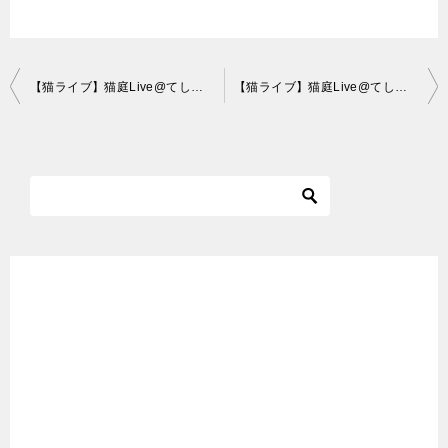
投
【猫ライブ】猫庭Live@てしま旅館 [Cat live]「Cat garden JAPAN」
【猫ライブ】猫庭Live@てしま旅館 [Cat live]「Cat garden JAPAN」
稿
ナ
ビ
ゲ
ー
シ
ョ
ン