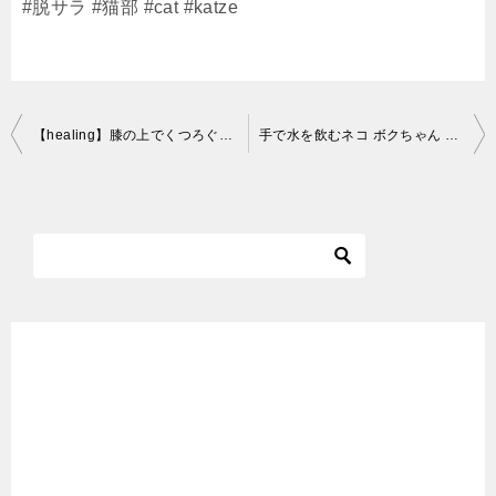
#脱サラ #猫部 #cat #katze
投
【healing】膝の上でくつろぐおじ猫（子猫です）~A cat relaxed on his father’s lap~
手で水を飲むネコ ボクちゃん Cat drinking water by hand・・・うちの猫ちゃんたちカワイイTV
稿
ナ
ビ
ゲ
ー
シ
ョ
ン