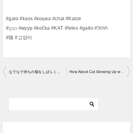
#gato #kass #кошка #chat #Katze
#පූසා #муур #kočka #KAT #feles #gatto #חתול
#猫 #고양이
投
なでなで待ちの猫をしばらく放置してみた反応がかわいすぎた…w
How About Cat Growing Up with Dogs Funny Pets Video
稿
ナ
ビ
ゲ
ー
シ