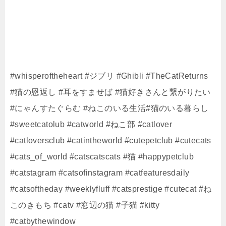
#whisperoftheheart #ジブリ #Ghibli #TheCatReturns
#猫の恩返し #耳をすませば #猫好きさんと繋がりたい
#にゃんすたぐらむ #ねこのいる生活#猫のいる暮らし
#sweetcatolub #catworld #ねこ部 #catlover
#catloversclub #catintheworld #cutepetclub #cutecats
#cats_of_world #catscatscats #猫 #happypetclub
#catstagram #catsofinstagram #catfeaturesdaily
#catsoftheday #weeklyfluff #catsprestige #cutecat #ね
このきもち #catv #窓辺の猫 #子猫 #kitty
#catbythewindow