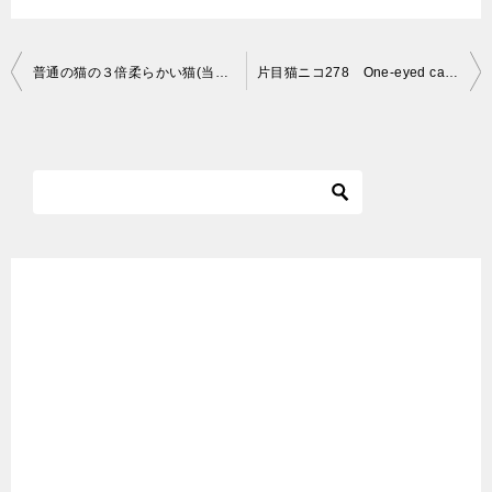
投
普通の猫の３倍柔らかい猫(当社比)／おまけあり／Soft cat
片目猫ニコ278 One-eyed cat “Nico”
稿
ナ
ビ
ゲ
ー
シ
ョ
ン