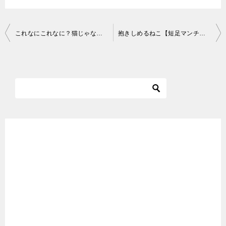
投
これなにこれなに？猫じゃなくて #Shorts​ Kore nani kore nani
抱きしめるねこ【短足マンチカン】#Shorts
稿
ナ
ビ
ゲ
ー
シ
ョ
ン