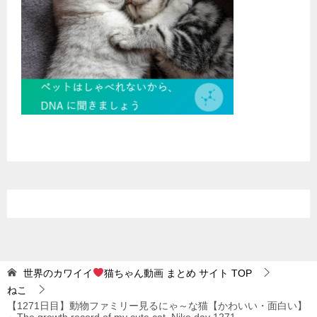
世界のカワイイ
猫ちゃん動画 まとめ サイト
TOP
ねこ
【1271日目】動物ファミリー見るにゃ～な猫【かわいい・面白い】