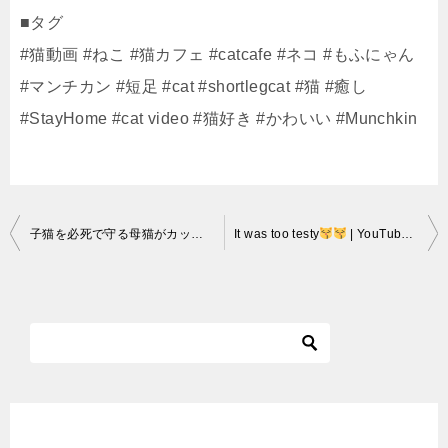
■タグ
#猫動画 #ねこ #猫カフェ #catcafe #ネコ #もふにゃん
#マンチカン #短足 #cat #shortlegcat #猫 #癒し
#StayHome #cat video #猫好き #かわいい #Munchkin
投
子猫を必死で守る母猫がカッコイイ “Mother cat protecting a kitten”
It was too testy
| YouTube #SHORTS | Neko Academy
稿
ナ
ビ
ゲ
ー
シ