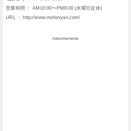
営業時間 ： AM10:00〜PM8:00 (⽔曜⽇定休)
URL ： http://www.mofunyan.com/
Advertisements