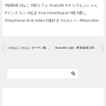
#猫動画 #ねこ #猫カフェ #catcafe #ネコ #もふにゃん
#マンチカン #短足 #cat #shortlegcat #猫 #癒し
#StayHome #cat video #猫好き #かわいい #Munchkin
投
これなにこれなに ガーデン猫 #Shorts​ Kore nani kore nani
Kuroshio cats : 野良猫寿三郎 新顔「くらま」現る ふた月前の寿三郎か？
稿
ナ
ビ
ゲ
ー
シ
ョ