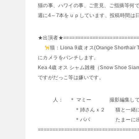
猫の事、ハワイの事、ご意見、ご指摘等何
週に4～7本をｕｐしています、投稿時間は日
★出演者★===========================
猫：Liona 9歳 オス(Orange Sh
にカメラをパンチします。
Kea 4歳 オス シャム雑種（Snow Shoe 
ですがだっこ等は嫌いです。
人： ＊ マミー 撮影編集している
＊姉さんｘ２ 猫と一緒に出てきま
＊パパ たまーに出てくる
==================================