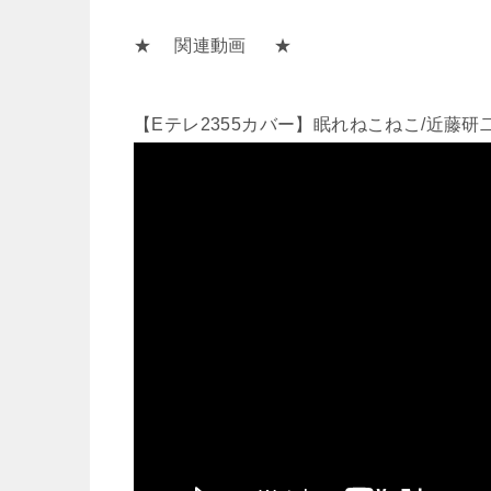
★ 関連動画 ★
【Eテレ2355カバー】眠れねこねこ/近藤研二【Mu