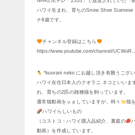
NHKのEテレ「2355」で放送されていた
ハワイ生まれ、育ちのSnow Shoe Siamese M
ナ8歳です。
チャンネル登録はこちら
https://www.youtube.com/channel/UCWo
*kuorani neko にお越し頂き有難うご
ハワイ在住日本人のクオラニ ネコといいま
れ、育ちの2匹の雑種猫を飼っています。
通常猫動画をｕｐしていますが、時々
猫を含
ハワイらしいもの
（コストコ・ハワイ購入品紹介、裏庭の
動画）を作成しています。