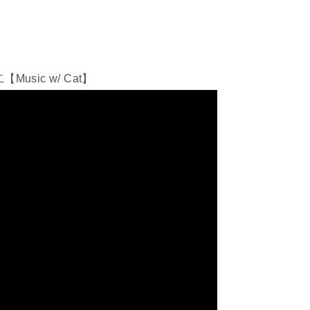
sic w/ Cat】