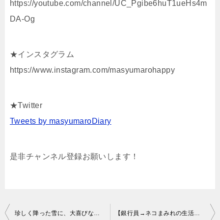
https://youtube.com/channel/UC_Pgibe6huT1ueHs4m
DA-Og
★インスタグラム
https://www.instagram.com/masyumarohappy
★Twitter
Tweets by masyumaroDiary
是非チャンネル登録お願いします！
投
珍しく降った雪に、大喜びな猫がかわいかった！
【銀行員→ネコまみれの生活
】筋ト