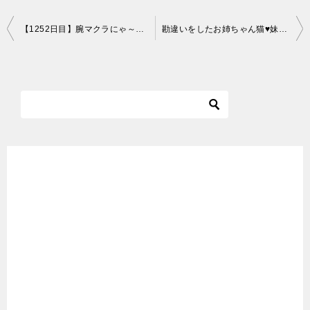
投
【1252日目】腕マクラにゃ～な猫【かわいい・面白い】～The growth record of my cute cat, Nike day 1252
勘違いをしたお姉ちゃん猫♥妹猫を助けるために柴犬にキックする優しい麦わら猫リタ♪
稿
ナ
ビ
ゲ
ー
シ
ョ
ン