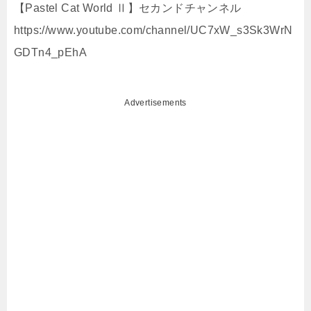
【Pastel Cat World Ⅱ】セカンドチャンネル
https://www.youtube.com/channel/UC7xW_s3Sk3WrN
GDTn4_pEhA
Advertisements