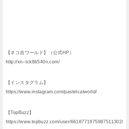
【ネコ吉ワールド】（公式HP）
http://xn--tck8b540n.com/
【インスタグラム】
https://www.instagram.com/pastelcatworld/
【TopBuzz】
https://www.topbuzz.com/user/6618771975987511302/