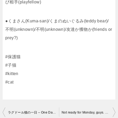
び相手(playfellow)
●くまさん(Kuma-san)/くまのぬいぐるみ(teddy bear)/
不明(unknown)/不明(unknown)/友達か獲物か(friends or
prey?)
#保護猫
#子猫
#kitten
#cat
投
ラグドール猫の一日 – One Day of a Ragdoll Cat –
Not ready for Monday, guys. #cat #cats #kitty #kittens #neko #meow #catsofinstagram #catstagram #c