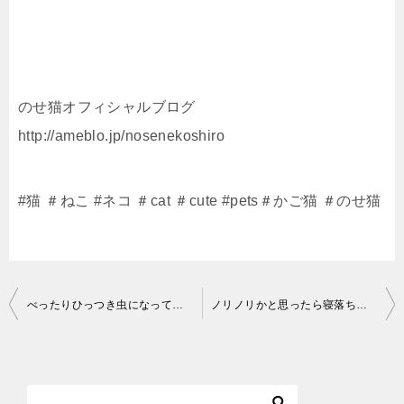
のせ猫オフィシャルブログ
http://ameblo.jp/nosenekoshiro
#猫 ＃ねこ #ネコ ＃cat ＃cute #pets＃かご猫 ＃のせ猫
投
べったりひっつき虫になって寝る猫
/Sleeping cat on her owner working
ノリノリかと思ったら寝落ちした猫 #Shorts A cat that fell asleep while moving his hands
稿
ナ
ビ