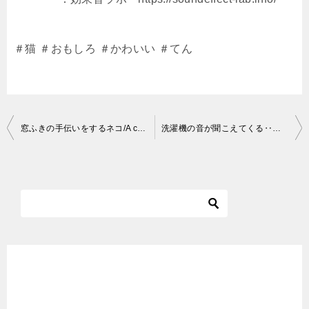
＃猫 ＃おもしろ ＃かわいい ＃てん
投
窓ふきの手伝いをするネコ/A cat helping to wipe the window．/20210421
洗濯機の音が聞こえてくる‥と言う事は！！
稿
ナ
ビ
ゲ
ー
シ
ョ
ン