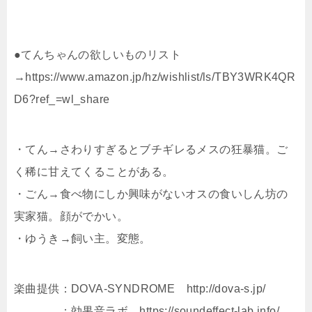
●てんちゃんの欲しいものリスト
→https://www.amazon.jp/hz/wishlist/ls/TBY3WRK4QR
D6?ref_=wl_share
・てん→さわりすぎるとブチギレるメスの狂暴猫。ご
く稀に甘えてくることがある。
・ごん→食べ物にしか興味がないオスの食いしん坊の
実家猫。顔がでかい。
・ゆうき→飼い主。変態。
楽曲提供：DOVA-SYNDROME http://dova-s.jp/
：効果音ラボ https://soundeffect-lab.info/