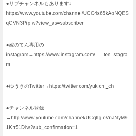
●サブチャンネルもあります↓
https://www.youtube.com/channel/UCC4s65kAoNQES
qCVN3Pipiw?view_as=subscriber
●嫁のてん専用の
instagram→https://www.instagram.com/___ten_stagra
m
●ゆうきのTwitter→https://twitter.com/yukichi_ch
●チャンネル登録
→http://www.youtube.com/channel/UCqIIgIoVnJNyM9
1Krr51Diw?sub_confirmation=1