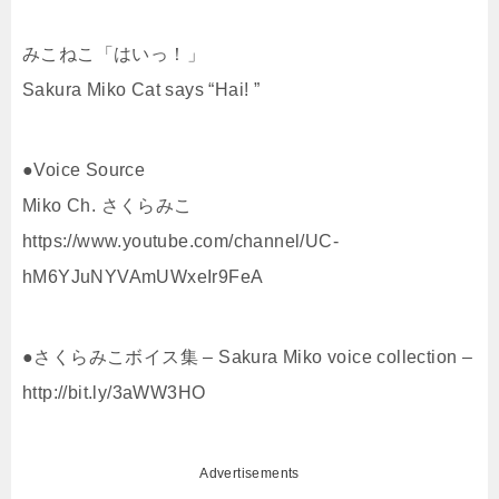
みこねこ「はいっ！」
Sakura Miko Cat says “Hai! ”
●Voice Source
Miko Ch. さくらみこ
https://www.youtube.com/channel/UC-
hM6YJuNYVAmUWxeIr9FeA
●さくらみこボイス集 – Sakura Miko voice collection –
http://bit.ly/3aWW3HO
Advertisements