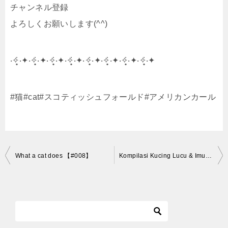
チャンネル登録
よろしくお願いします(^^)
‧✧̣̥̇‧✦‧✧̣̥̇‧✦‧✧̣̥̇‧✦‧✧̣̥̇‧✦‧✧̣̥̇‧✦‧✧̣̥̇‧✦‧✧̣̥̇‧✦‧✧̣̥̇‧✦
#猫#cat#スコティッシュフォールド#アメリカンカール
投
What a cat does 【#008】
Kompilasi Kucing Lucu & Imut (Cute and Funny Cat Videos Compilation) #3
稿
ナ
ビ
ゲ