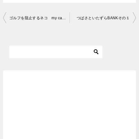
投
ゴルフを阻止するネコ my cat as goal keeper
つばさといたずらBANKその１
稿
ナ
ビ
ゲ
ー
シ
ョ
ン