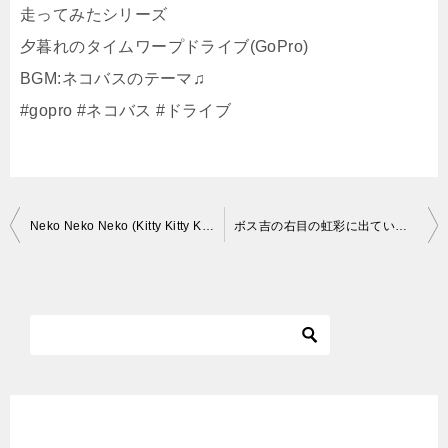
走ってみたシリーズ
夕暮れのタイムワープドライブ(GoPro)
BGM:ネコバスのテーマ♫
#gopro #ネコバス #ドライブ
投
Neko Neko Neko (Kitty Kitty Kitty)
ボス吉の右目の虹彩に出ているシミについて精密検査を行った結果、驚くべき事が分かりました…
稿
ナ
ビ
ゲ
ー
シ
ョ