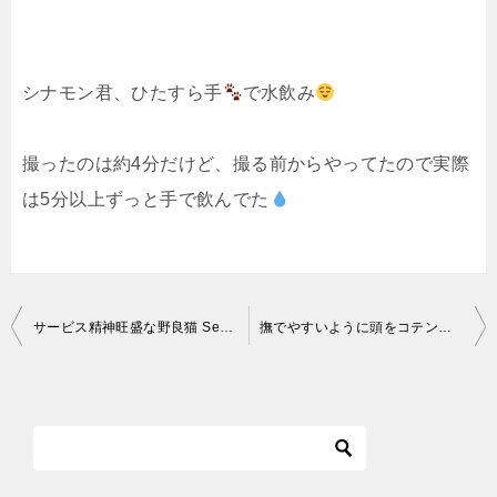
シナモン君 、ひたすら手
で水飲み
撮ったのは約4分だけど、撮る前からやってたので実際
は5分以上ずっと手で飲んでた
投
サービス精神旺盛な野良猫 Service-minded stray cat [ボス猫物語 Boss cat story 5-01] #shorts
撫でやすいように頭をコテンとする猫がかわいい
稿
ナ
ビ
ゲ