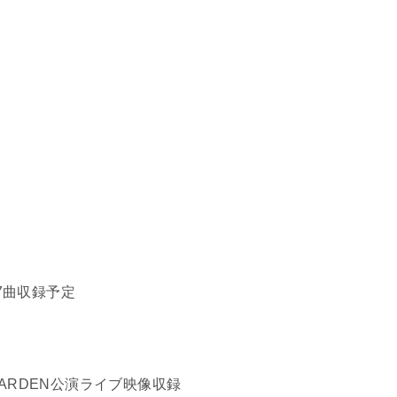
全7曲収録予定
沢GARDEN公演ライブ映像収録