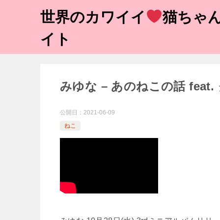
世界のカワイイ
猫ちゃん
イト
みゆな – あのねこの話 feat. ク
公開日：
2021-06-09
ねこ