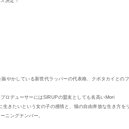
リース決定！
ンを賑やかしている新世代ラッパーの代表格、クボタカイとの
ロデューサーにはSIRUPの盟友としても名高いMori
ままに生きたいという女の子の感情と、猫の自由奔放な生き方を
ミーニングナンバー。