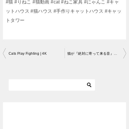
#猫 #りねこ #猫動画 #cat #ねこ家具 #にゃんこ #キャ
ットハウス #猫ハウス #手作りキャットハウス #キャッ
トタワー
投
Cats Play Fighting | 4K
猫が『絶対に寄って来る音』を聴かせたら喧嘩になった！？
稿
ナ
ビ
ゲ
ー
シ
ョ
ン