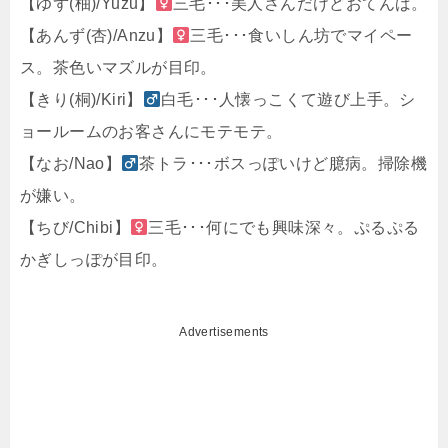
【ゆず(柚)/Yuzu】
三毛･･･美人さんだけどおてんば。
【あんず(杏)/Anzu】
三毛･･･食いしん坊でマイペー
ス。茶色いマズルが目印。
【きり(桐)/Kiri】
白毛･･･人懐っこくて遊び上手。シ
ョールームのお客さんにモテモテ。
【なお/Nao】
茶トラ･･･ボスっぽいけど臆病。掃除機
が嫌い。
【ちび/Chibi】
三毛･･･何にでも興味深々。ぷるぷる
かぎしっぽが目印。
Advertisements