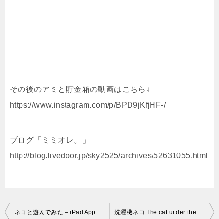
その後のアミと貯金箱の動画はこちら↓
https://www.instagram.com/p/BPD9jKfjHF-/
ブログ「ミミオレ。」
http://blog.livedoor.jp/sky2525/archives/52631055.html
投
ネコと遊んでみた – iPad App「Enjoy with Cat」Review
洗濯機ネコ The cat under the washing machine