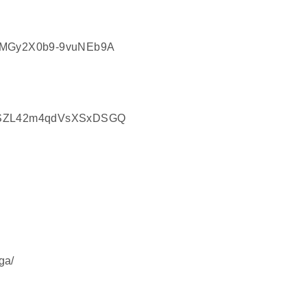
avgMGy2X0b9-9vuNEb9A
d88SZL42m4qdVsXSxDSGQ
ga/