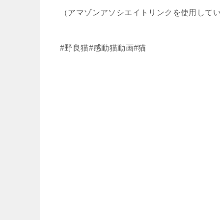
（アマゾンアソシエイトリンクを使用して
#野良猫#感動猫動画#猫