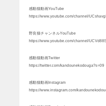
感動猫動画YouTube
https://www.youtube.com/channel/UCsh
野良猫チャンネルYouTube
https://www.youtube.com/channel/UCV
感動猫動画Twitter
https://twitter.com/kandounekodouga?s=09
感動猫動画Instagram
https://www.instagram.com/kandounekodou