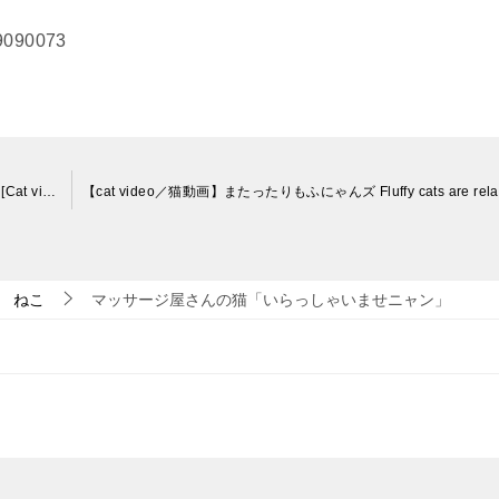
9090073
【ネコ動画】まったりネコ 朝からイスを陣取り【かわいい】[Cat video] Relaxing cat, taking a chair from the morning [Cute]
ねこ
マッサージ屋さんの猫「いらっしゃいませニャン」