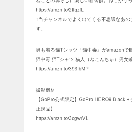
ねことの暮らしに楽しい新習慣。ねこがう
https://amzn.to/2IfqzfL
↑当チャンネルでよく出てくる不思議なあの
す。
男も着る猫Tシャツ『猫中毒』がamazonで
猫中毒 猫Tシャツ 猫人（ねこんちゅ）男女
https://amzn.to/393lbMP
撮影機材
【GoPro公式限定】GoPro HERO9 Bla
正規品】
https://amzn.to/3cgwrVL