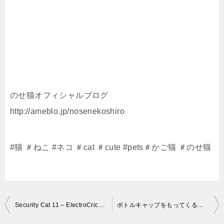
のせ猫オフィシャルブログ
http://ameblo.jp/nosenekoshiro
#猫 ＃ねこ #ネコ ＃cat ＃cute #pets＃かご猫 ＃のせ猫
投
Security Cat 11 – ElectroCricket Kitty
ボトルキャップをもってくるネコ/A cat that brings a bottle cap./20210327
稿