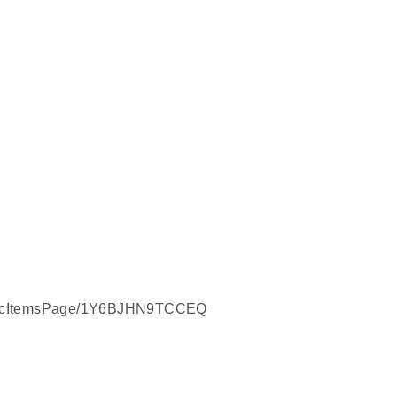
nericItemsPage/1Y6BJHN9TCCEQ