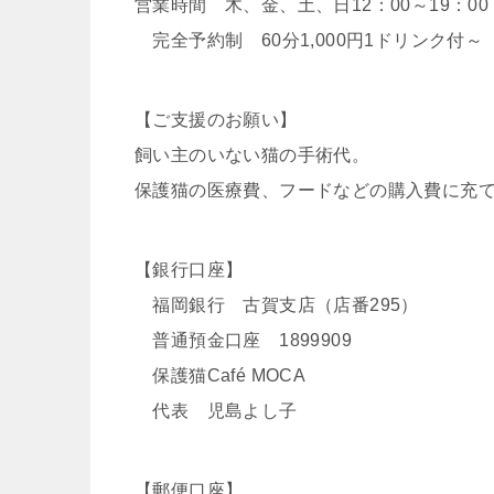
営業時間 木、金、土、日12：00～19：00
完全予約制 60分1,000円1ドリンク付～
【ご支援のお願い】
飼い主のいない猫の手術代。
保護猫の医療費、フードなどの購入費に充
【銀行口座】
福岡銀行 古賀支店（店番295）
普通預金口座 1899909
保護猫Café MOCA
代表 児島よし子
【郵便口座】