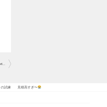
LLEGA un NUEVO CHAT NOIR en CAPÍTULO: Kuro Neko y ¿Gabriel OLVIDA a Emilie?
| Miraculous Ladybug
なりの試練 見積高すぎ〜