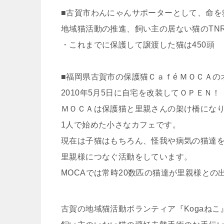
■古賀市わんにゃんサポーターとして、命を
地域猫活動の推進、飼い主の居ない猫のTN
・これまでに保護して譲渡した猫は450頭 
■福岡県古賀市の保護猫Ｃａｆé ＭＯＣＡ
2010年5月5日に自宅を改装してＯＰＥＮ！
ＭＯＣＡは保護猫と里親さんの架け橋にな
1人で始めた小さなカフェです。
現在は子猫はもちろん、怪我や病気の猫達を
里親様につなぐ活動をしています。
MOCAでは常時20数匹の猫達が里親様との
古賀の地域猫活動ボランティア『Kogaねこ