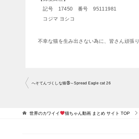
記号 17450 番号 95111981
コジマ ヨシコ
不幸な猫を生み出さない為に、皆さん頑張
投
へそてんづくしな猫㉖～Spread Eagle cat 26
稿
ナ
ビ
世界のカワイイ
猫ちゃん動画 まとめ サイト
TOP
ゲ
ー