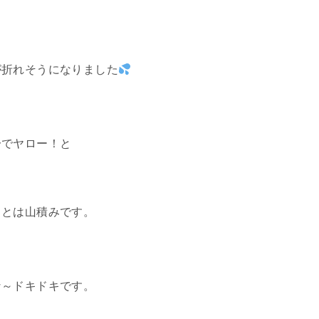
が折れそうになりました
分でヤロー！と
ことは山積みです。
な～ドキドキです。