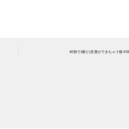
40秒で(眠り)支度ができちゃう猫 #Sho