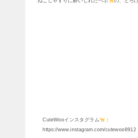
ねこじゃすりに酔いしれたペポ
の、とろ
CuteWooインスタグラム
：
https://www.instagram.com/cutewoo8912