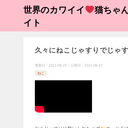
世界のカワイイ
猫ちゃん
イト
久々にねこじゃすりでじゃ
更新日：
2021-06-25
公開日：
2021-06-22
ねこ