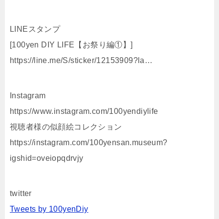
LINEスタンプ‬
‪[100yen DIY LIFE【お祭り編①】]‬
‪https://line.me/S/sticker/12153909?la…
Instagram
https://www.instagram.com/100yendiylife
視聴者様の似顔絵コレクション
https://instagram.com/100yensan.museum?
igshid=oveiopqdrvjy
twitter
Tweets by 100yenDiy