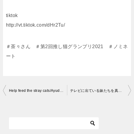
tiktok
http://vt.tiktok.com/dHr2Tu/
＃茶々さん ＃第2回推し猫グランプリ2021 ＃ノミネ
ート
投
Help feed the stray cats/Ayuda a alimentar a los gatos callejeros/Помогите накормить бездомных кошек
テレビに出ている妹たちを真剣に見る兄猫がこちらですｗ
稿
ナ
ビ
ゲ