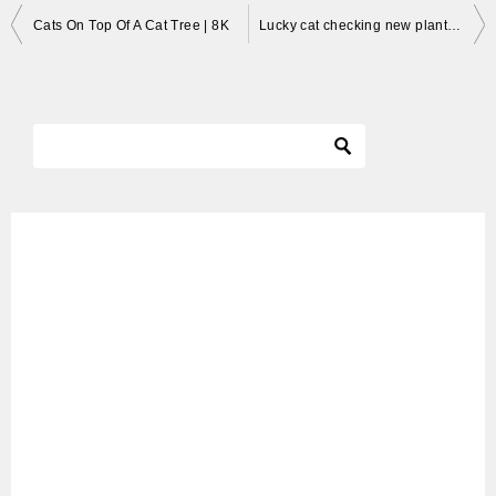
投
Cats On Top Of A Cat Tree | 8K
Lucky cat checking new plants
稿
ナ
ビ
ゲ
ー
シ
ョ
ン