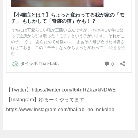
【Twitter】https://twitter.com/l64rlRZkzxkNDWE
【Instagram】ゆるーくやってます。
https://www.instagram.com/thailab_no_nekolab