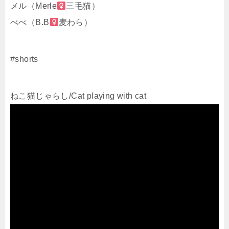
メル（Merle
三毛猫）
べべ（B.B
麦わら）
#shorts
ねこ猫じゃらし/Cat playing with cat