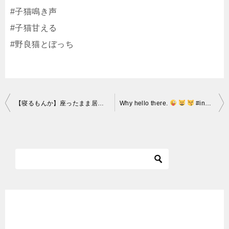
#子猫鳴き声
#子猫甘える
#野良猫とぼっち
投
【寝るもんか】座ったまま居眠りする子猫がふらふらでかわいい【うとうと】／The kitten is sleeping in a sitting position
Why hello there.
#instacat #cats #cat #kot #neko #gato #chat #chaton #kitten #ginger #ins
稿
ナ
ビ
ゲ
ー
シ
ョ