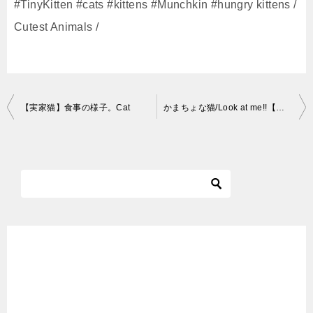
#TinyKitten​ #cats​​ #kittens​​ #Munchkin​​ #hungry​ kittens /
Cutest Animals /
投
【実家猫】食事の様子。Cat
かまちょな猫/Look at me!!【ネコ動画】#shorts
稿
ナ
ビ
ゲ
ー
シ
ョ
ン