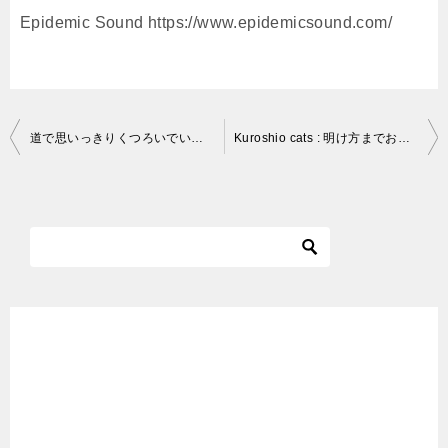
Epidemic Sound https://www.epidemicsound.com/
投
道で思いっきりくつろいでいる野良猫 A stray cat relaxing on the road [Stray Cat in Summer] #shorts
Kuroshio cats : 明け方までお泊り その朝、、、
稿
ナ
ビ
ゲ
ー
シ
ョ
ン