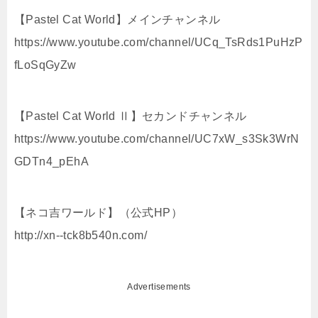
【Pastel Cat World】メインチャンネル
https://www.youtube.com/channel/UCq_TsRds1PuHzP
fLoSqGyZw
【Pastel Cat World Ⅱ】セカンドチャンネル
https://www.youtube.com/channel/UC7xW_s3Sk3WrN
GDTn4_pEhA
【ネコ吉ワールド】（公式HP）
http://xn--tck8b540n.com/
Advertisements