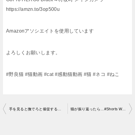
https://amzn.to/3op500u
Amazonアソシエイトを使用しています
よろしくお願いします。
#野良猫 #猫動画 #cat #感動猫動画 #猫 #ネコ #ねこ
投
手を見ると撫でろと催促する猫 The cat urges me to stroke #Shorts
猫が振り返ったら…#Shorts When the cat looks back！Pupil closes quickly
稿
ナ